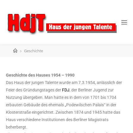
H
A
U
S
D
E
Geschichte
R
J
U
N
G
E
N
T
Geschichte des Hauses 1954 – 1990
A
L
E
Das Haus der jungen Talente wurde am 7.3.1954, anlässlich der
Feier des Gründungstages der
FDJ
, der Berliner Jugend zur
N
T
E
Nutzung übergeben. Man hatte es in dem von 1701 bis 1704
Histor
erbauten Gebäude des ehemals „Podewilschen Palais“ in der
Infor
Klosterstraße eingerichtet. Zwischen 1874 und 1945 hatte das
Haus verschiedene Institutionen des Berliner Magistrats
beherbergt.