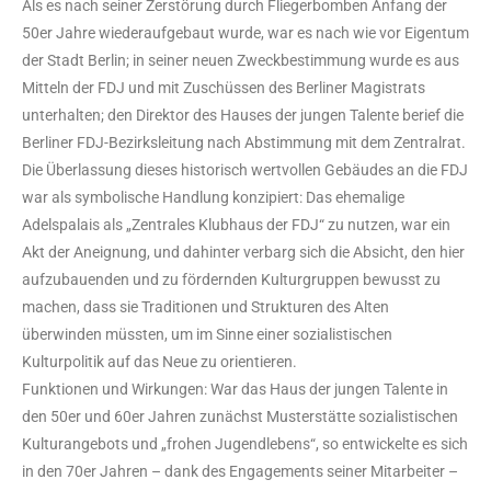
Als es nach seiner Zerstörung durch Fliegerbomben Anfang der
50er Jahre wiederaufgebaut wurde, war es nach wie vor Eigentum
der Stadt Berlin; in seiner neuen Zweckbestimmung wurde es aus
Mitteln der FDJ und mit Zuschüssen des Berliner Magistrats
unterhalten; den Direktor des Hauses der jungen Talente berief die
Berliner FDJ-Bezirksleitung nach Abstimmung mit dem Zentralrat.
Die Überlassung dieses historisch wertvollen Gebäudes an die FDJ
war als symbolische Handlung konzipiert: Das ehemalige
Adelspalais als „Zentrales Klubhaus der FDJ“ zu nutzen, war ein
Akt der Aneignung, und dahinter verbarg sich die Absicht, den hier
aufzubauenden und zu fördernden Kulturgruppen bewusst zu
machen, dass sie Traditionen und Strukturen des Alten
überwinden müssten, um im Sinne einer sozialistischen
Kulturpolitik auf das Neue zu orientieren.
Funktionen und Wirkungen: War das Haus der jungen Talente in
den 50er und 60er Jahren zunächst Musterstätte sozialistischen
Kulturangebots und „frohen Jugendlebens“, so entwickelte es sich
in den 70er Jahren – dank des Engagements seiner Mitarbeiter –